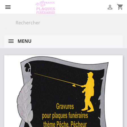
shopping_cart


MENU