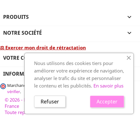
PRODUITS

NOTRE SOCIÉTÉ

⚖ Exercer mon droit de rétractation
VOTRE COMPTE

Nous utilisons des cookies tiers pour
améliorer votre expérience de navigation,
INFORMATIONS
analyser le trafic du site et personnaliser
le contenu et les publicités.
En savoir plus
Marchand approuvé par la Société des Avis Garantis,
cliquez ici pour
vérifier
.
© 2026 - France-plaques-funéraires.fr, développé par Wess
Refuser
Accepter
France
Toute reproduction interdite