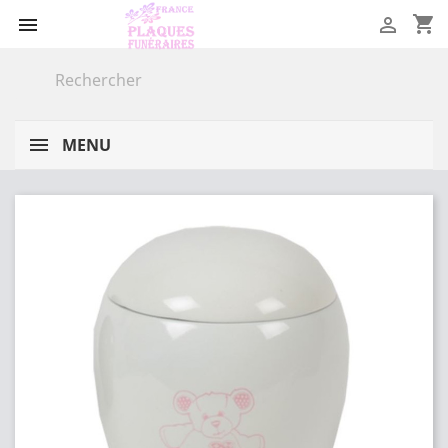
shopping_cart


MENU