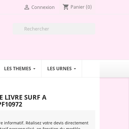
shopping_cart

Panier
(0)
Connexion

LES THEMES
LES URNES
 LIVRE SURF A
F10972
re informatif. Réalisez votre devis directement
 tarif personnalisé, en fonction du modèle