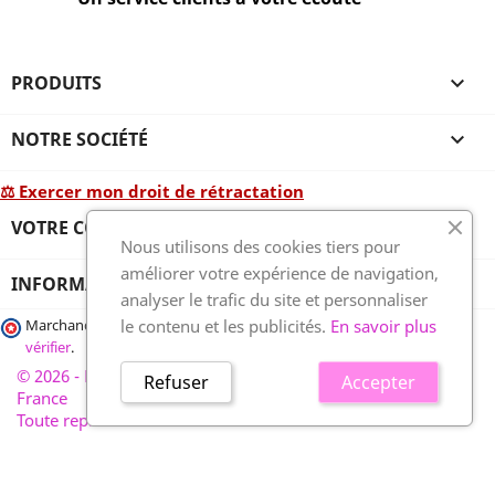
PRODUITS

NOTRE SOCIÉTÉ

⚖ Exercer mon droit de rétractation
VOTRE COMPTE

Nous utilisons des cookies tiers pour
améliorer votre expérience de navigation,
INFORMATIONS
analyser le trafic du site et personnaliser
le contenu et les publicités.
En savoir plus
Marchand approuvé par la Société des Avis Garantis,
cliquez ici pour
vérifier
.
© 2026 - France-plaques-funéraires.fr, développé par Wess
Refuser
Accepter
France
Toute reproduction interdite