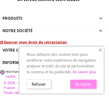
PRODUITS

NOTRE SOCIÉTÉ

⚖ Exercer mon droit de rétractation
VOTRE COMPTE

Nous utilisons des cookies tiers pour
améliorer votre expérience de navigation,
INFORMATIONS
analyser le trafic du site et personnaliser
le contenu et les publicités.
En savoir plus
Marchand approuvé par la Société des Avis Garantis,
cliquez ici pour
vérifier
.
© 2026 - France-plaques-funéraires.fr, développé par Wess
Refuser
Accepter
France
Toute reproduction interdite