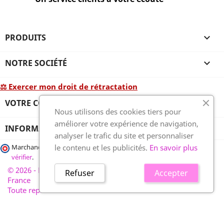
PRODUITS

NOTRE SOCIÉTÉ

⚖ Exercer mon droit de rétractation
VOTRE COMPTE

Nous utilisons des cookies tiers pour
améliorer votre expérience de navigation,
INFORMATIONS
analyser le trafic du site et personnaliser
le contenu et les publicités.
En savoir plus
Marchand approuvé par la Société des Avis Garantis,
cliquez ici pour
vérifier
.
© 2026 - France-plaques-funéraires.fr, développé par Wess
Refuser
Accepter
France
Toute reproduction interdite