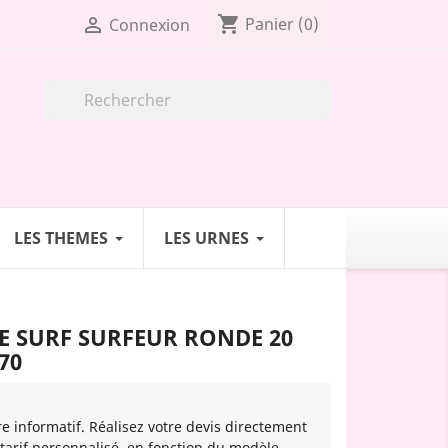
shopping_cart

Panier
(0)
Connexion

LES THEMES
LES URNES
E SURF SURFEUR RONDE 20
70
re informatif. Réalisez votre devis directement
 tarif personnalisé, en fonction du modèle