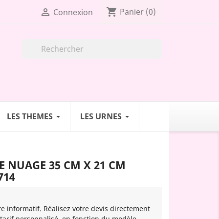
shopping_cart

Panier
(0)
Connexion

LES THEMES
LES URNES
 NUAGE 35 CM X 21 CM
714
re informatif. Réalisez votre devis directement
 tarif personnalisé, en fonction du modèle