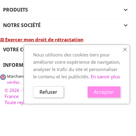
PRODUITS

NOTRE SOCIÉTÉ

⚖ Exercer mon droit de rétractation
VOTRE COMPTE

Nous utilisons des cookies tiers pour
améliorer votre expérience de navigation,
INFORMATIONS
analyser le trafic du site et personnaliser
le contenu et les publicités.
En savoir plus
Marchand approuvé par la Société des Avis Garantis,
cliquez ici pour
vérifier
.
© 2026 - France-plaques-funéraires.fr, développé par Wess
Refuser
Accepter
France
Toute reproduction interdite