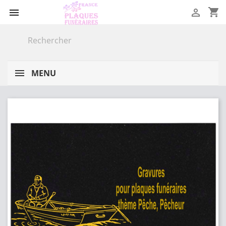
shopping_cart


MENU