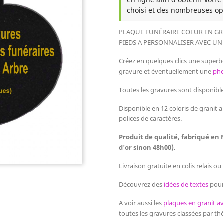
choisi et des nombreuses op
PLAQUE FUNÉRAIRE COEUR EN GR
PIEDS
A PERSONNALISER AVEC UN 
Créez en quelques clics une superb
gravure et éventuellement une
pho
Toutes les gravures sont disponibles
Disponible en 12 coloris de granit a
polices de caractères.
Produit de qualité, fabriqué en 
d'or sinon 48h00).
Livraison gratuite en colis relais o
Découvrez des
idées de textes
pour
A voir aussi les
plaques en granit a
toutes les gravures classées par t