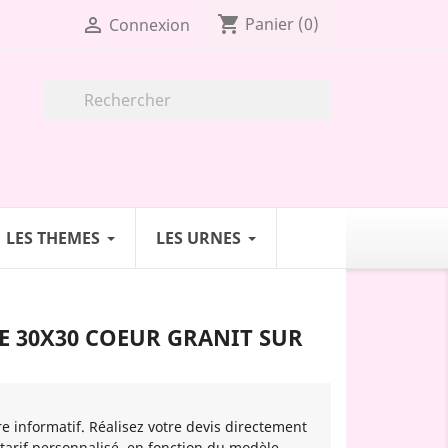
shopping_cart

Panier
(0)
Connexion

LES THEMES
LES URNES
E 30X30 COEUR GRANIT SUR
re informatif. Réalisez votre devis directement
 tarif personnalisé, en fonction du modèle