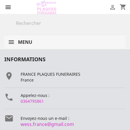
shopping_cart


MENU
INFORMATIONS

FRANCE PLAQUES FUNERAIRES
France

Appelez-nous :
0364795861

Envoyez-nous un e-mail :
wess.france@gmail.com