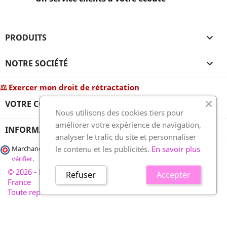
PRODUITS

NOTRE SOCIÉTÉ

⚖ Exercer mon droit de rétractation
VOTRE COMPTE

Nous utilisons des cookies tiers pour
améliorer votre expérience de navigation,
INFORMATIONS
analyser le trafic du site et personnaliser
le contenu et les publicités.
En savoir plus
Marchand approuvé par la Société des Avis Garantis,
cliquez ici pour
vérifier
.
© 2026 - France-plaques-funéraires.fr, développé par Wess
Refuser
Accepter
France
Toute reproduction interdite