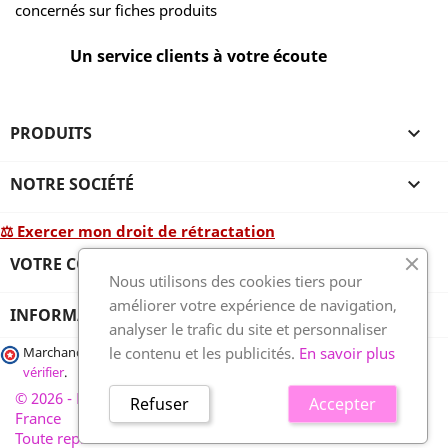
concernés sur fiches produits
Un service clients à votre écoute
PRODUITS

NOTRE SOCIÉTÉ

⚖ Exercer mon droit de rétractation
VOTRE COMPTE

Nous utilisons des cookies tiers pour
améliorer votre expérience de navigation,
INFORMATIONS
analyser le trafic du site et personnaliser
le contenu et les publicités.
En savoir plus
Marchand approuvé par la Société des Avis Garantis,
cliquez ici pour
vérifier
.
© 2026 - France-plaques-funéraires.fr, développé par Wess
Refuser
Accepter
France
Toute reproduction interdite