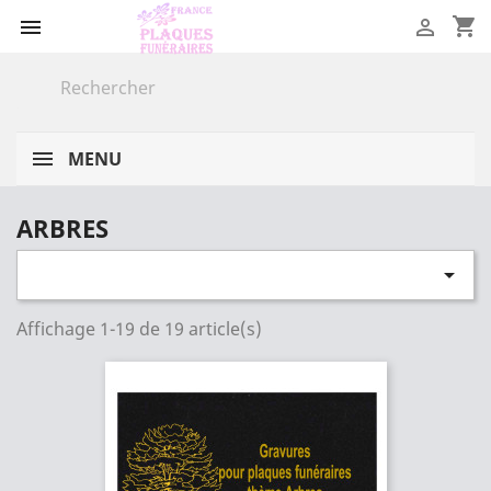
shopping_cart


MENU
ARBRES

Affichage 1-19 de 19 article(s)