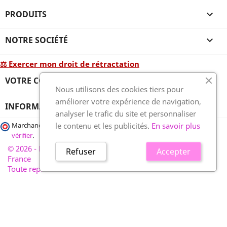
PRODUITS

NOTRE SOCIÉTÉ

⚖ Exercer mon droit de rétractation
VOTRE COMPTE

Nous utilisons des cookies tiers pour
améliorer votre expérience de navigation,
INFORMATIONS
analyser le trafic du site et personnaliser
le contenu et les publicités.
En savoir plus
Marchand approuvé par la Société des Avis Garantis,
cliquez ici pour
vérifier
.
© 2026 - France-plaques-funéraires.fr, développé par Wess
Refuser
Accepter
France
Toute reproduction interdite