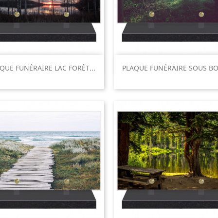
Aperçu rapide
Aperçu rapide


QUE FUNÉRAIRE LAC FORÊT...
PLAQUE FUNÉRAIRE SOUS BOI