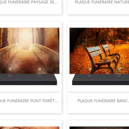


QUE FUNÉRAIRE PAYSAGE 30...
PLAQUE FUNÉRAIRE NATURE
Aperçu rapide
Aperçu rapide


UE FUNÉRAIRE PONT FORÊT...
PLAQUE FUNÉRAIRE BANC..