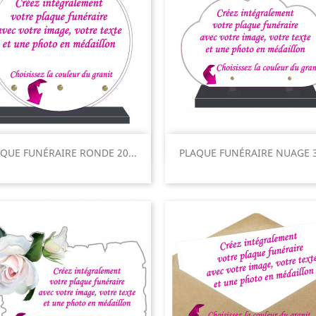
Aperçu rapide
Aperçu rapide


QUE FUNÉRAIRE RONDE 20...
PLAQUE FUNÉRAIRE NUAGE 35