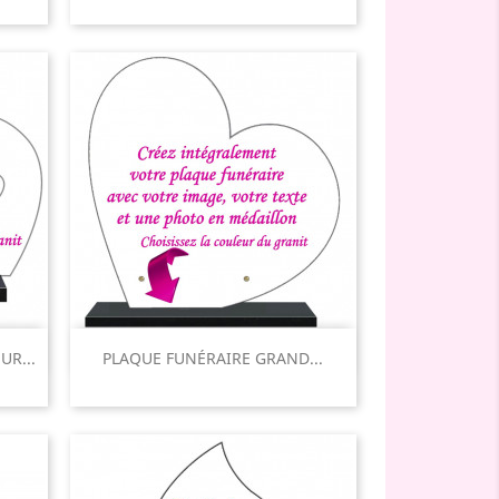
Aperçu rapide

UR...
PLAQUE FUNÉRAIRE GRAND...