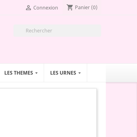
shopping_cart

Panier
(0)
Connexion

LES THEMES
LES URNES