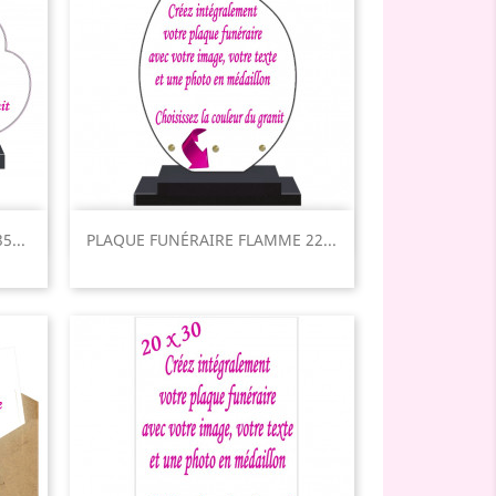
Aperçu rapide

...
PLAQUE FUNÉRAIRE FLAMME 22...