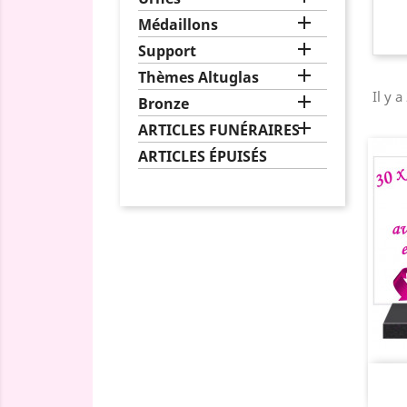

Médaillons

Support

Thèmes Altuglas
Il y 

Bronze

ARTICLES FUNÉRAIRES
ARTICLES ÉPUISÉS