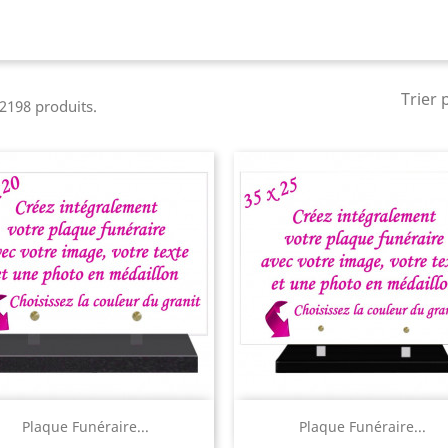
Trier 
a 2198 produits.
Aperçu rapide
Aperçu rapide


Plaque Funéraire...
Plaque Funéraire...