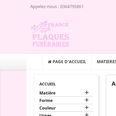
Appelez-nous :
0364795861
PAGE D'ACCUEIL
MATIERE
A
ACCUEIL

Matière

Forme

Couleur

Urnes