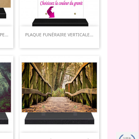
Aperçu rapide

E...
PLAQUE FUNÉRAIRE VERTICALE...
Aperçu rapide